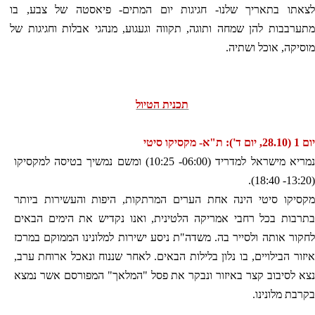
לצאתו בתאריך שלנו- חגיגות יום המתים- פיאסטה של צבע, בו
מתערבבות להן שמחה ותוגה, תקווה וגעגוע, מנהגי אבלות וחגיגות של
מוסיקה, אוכל ושתיה.
תכנית הטיול
יום 1 (28.10, יום ד'): ת"א- מקסיקו סיטי
נמריא מישראל למדריד (06:00- 10:25) ומשם נמשיך בטיסה למקסיקו
(13:20- 18:40).
מקסיקו סיטי הינה אחת הערים המרתקות, היפות והעשירות ביותר
בתרבות בכל רחבי אמריקה הלטינית, ואנו נקדיש את הימים הבאים
לחקור אותה ולסייר בה. משדה"ת ניסע ישירות למלונינו הממוקם במרכז
איזור הבילויים, בו נלון בלילות הבאים. לאחר שננוח ונאכל ארוחת ערב,
נצא לסיבוב קצר באיזור ונבקר את פסל "המלאך" המפורסם אשר נמצא
בקרבת מלונינו.