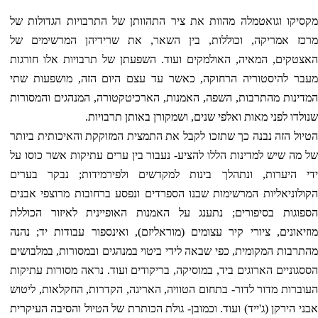
מקסיקו וגואטמלה מהוות את ציר התהוותן של התרבויות הגדולות של
מרכז אמריקה, וכוללות, בין השאר, את שרידיהן המרשימים של
האצטקים, המאיה, האולמקים ועוד. השפעתן של תרבויות אלו חורגות
מעבר להיסטוריה הרחוקה, כאשר עד עצם היום הזה, מושפעות שתי
המדינות מהתרבות, השפה, האמנות, הארכיטקטורה, המנהגים והמסורות
שנולדו לפני מאות ואלפי שנים, ושמקורן באותן תרבויות.
הטיול הזה נבנה כך שתזכו לקבל את התמצית המזוקקת והאיכותית ביותר
של מה שיש למדינות הללו להציע- נעבור בין ערים עתיקות אשר כוסו על
ידי היערות, ונתהלך בינות למקדשים ולפירמידות; נבקר בערים
הקולוניאליות המרשימות שבנו הספרדים ונפסע ברחובות מרוצפי אבנים
הספוגות בסיפורים; נתענג על האמנות האופיינית לאיזור הכוללת
מוזיאונים, ציורי קיר עצומים (מוראליזם), ואינספור עבודות יד; נהנה
מהתרבות המקומית, כפי שבאה לידי ביטוי במנהגים ובמסורות, במלבושים
הססגוניים הארוגים ביד, במוסיקה, בריקודים ועוד. נראה מסורות עתיקות
העוברות מדור לדור- בתחום הטוויה, האריגה, הקדרות, החקלאות, ליטוש
אבני הירקן (ג'ייד) ועוד. וכמובן- גולת הכותרת של הטיול והסיבה העיקרית