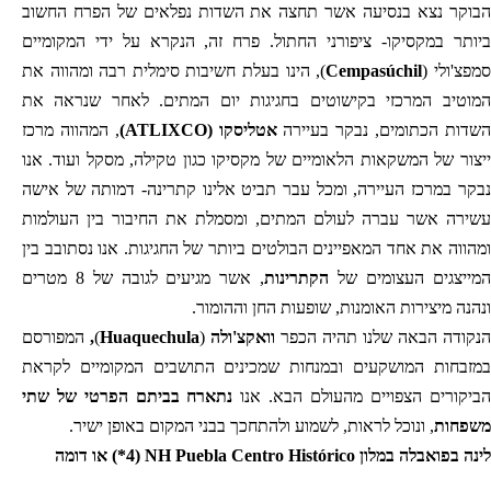
הבוקר נצא בנסיעה אשר תחצה את השדות נפלאים של הפרח החשוב
ביותר במקסיקו- ציפורני החתול. פרח זה, הנקרא על ידי המקומיים
סמפצ'ולי (
Cempasúchil
), הינו בעלת חשיבות סימלית רבה ומהווה את
המוטיב המרכזי בקישוטים בחגיגות יום המתים. לאחר שנראה את
השדות הכתומים, נבקר בעיירה
אטליסקו
(ATLIXCO)
, המהווה מרכז
ייצור של המשקאות הלאומיים של מקסיקו כגון טקילה, מסקל ועוד. אנו
נבקר במרכז העיירה, ומכל עבר תביט אלינו קתרינה- דמותה של אישה
עשירה אשר עברה לעולם המתים, ומסמלת את החיבור בין העולמות
ומהווה את אחד המאפיינים הבולטים ביותר של החגיגות. אנו נסתובב בין
המייצגים העצומים של
הקתרינות
, אשר מגיעים לגובה של 8 מטרים
ונהנה מיצירות האומנות, שופעות החן וההומור.
הנקודה הבאה שלנו תהיה הכפר
וואקצ'ולה
(
Huaquechula
)
,
המפורסם
במזבחות המושקעים ובמנחות שמכינים התושבים המקומיים לקראת
הביקורים הצפויים מהעולם הבא. אנו
נתארח בביתם הפרטי של שתי
משפחות
, ונוכל לראות, לשמוע ולהתחכך בבני המקום באופן ישיר.
לינה בפואבלה במלון
NH Puebla Centro Histórico
(4*) או דומה