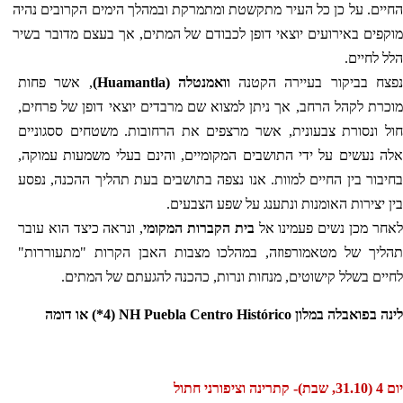
החיים. על כן כל העיר מתקשטת ומתמרקת ובמהלך הימים הקרובים נהיה
מוקפים באירועים יוצאי דופן לכבודם של המתים, אך בעצם מדובר בשיר
הלל לחיים.
נפצח בביקור בעיירה הקטנה
וואמנטלה (
Huamantla
)
, אשר פחות
מוכרת לקהל הרחב, אך ניתן למצוא שם מרבדים יוצאי דופן של פרחים,
חול ונסורת צבעונית, אשר מרצפים את הרחובות. משטחים ססגוניים
אלה נעשים על ידי התושבים המקומיים, והינם בעלי משמעות עמוקה,
בחיבור בין החיים למוות. אנו נצפה בתושבים בעת תהליך ההכנה, נפסע
בין יצירות האומנות ונתענג על שפע הצבעים.
לאחר מכן נשים פעמינו אל
בית הקברות המקומי
, ונראה כיצד הוא עובר
תהליך של מטאמורפוזה, במהלכו מצבות האבן הקרות "מתעוררות"
לחיים בשלל קישוטים, מנחות ונרות, כהכנה להגעתם של המתים.
לינה בפואבלה במלון
NH Puebla Centro Histórico
(4*) או דומה
יום 4 (31.10, שבת)- קתרינה וציפורני חתול