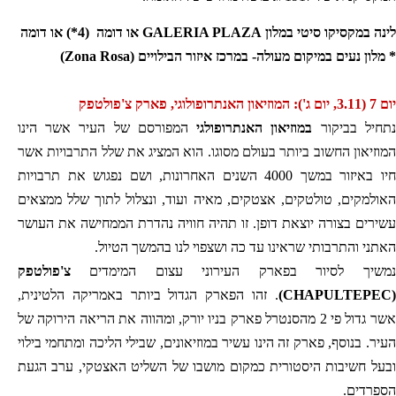
לינה במקסיקו סיטי במלון
GALERIA PLAZA
או דומה (4*) או דומה
* מלון נעים במיקום מעולה- במרכז איזור הבילויים (
Zona Rosa
)
יום 7 (3.11, יום ג'): המוזיאון האנתרופולוגי, פארק צ'פולטפק
נתחיל בביקור
במוזיאון האנתרופולגי
המפורסם של העיר אשר הינו
המוזיאון החשוב ביותר בעולם מסוגו. הוא המציג את שלל התרבויות אשר
חיו באיזור במשך 4000 השנים האחרונות, ושם נפגוש את תרבויות
האולמקים, טולטקים, אצטקים, מאיה ועוד, ונצלול לתוך שלל ממצאים
עשירים בצורה יוצאת דופן. זו תהיה חוויה נהדרת הממחישה את העושר
האתני והתרבותי שראינו עד כה ושצפוי לנו בהמשך הטיול.
נמשיך לסיור בפארק העירוני עצום המימדים
צ'פולטפק
(
CHAPULTEPEC
)
. זהו הפארק הגדול ביותר באמריקה הלטינית,
אשר גדול פי 2 מהסנטרל פארק בניו יורק, ומהווה את הריאה הירוקה של
העיר. בנוסף, פארק זה הינו עשיר במוזיאונים, שבילי הליכה ומתחמי בילוי
ובעל חשיבות היסטורית כמקום מושבו של השליט האצטקי, ערב הגעת
הספרדים.