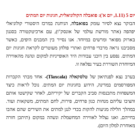
יום 5 (1.11, יום א'): פואבלה הקולוניאלית, חגיגות יום המתים
הבוקר נצא לסיור עומק
בפואבלה
, הניחנת במרכז היסטורי קולוניאלי
יפהפה (אתר מורשת עולמי של אונסק"ו), עם ארכיטקטורה בסגנון
בארוק מפואר ומרשים במיוחד. אנו נסייר בין המבנים היפים, כאשר
מסביבנו נראה מרבדי פרחים ואתרי פולחן מעוטרים לקראת חגיגות יום
המתים. נפסע בין דוכני עבודות היד האופייניות למקום ונהנה מהאווירה
המיוחדת השוררת בעיר נפלאה זו.
בערב נצא לפנתיאון של
טלסקאלה (
Tlaxcala
)-
אחד מבתי הקברות
המפורסמים במדינה, הידוע בחגיגות יום המתים. נוכל לראות כיצד
המשפחות מתכנסות סביב הקברים של יקיריהם, לאחר שקישטו אותם
והציבו עליהם מנחות כגון פרחים, פירות, לחם המתים, משקאות ועוד.
במהלך הלילה מגיעות להקות בכדי לנגן למתים את השירים שהם אהבו
בחייהם, ואנו נצלול לאווירה המחשמלת ונשהה במקום (תיתכן חזרה
מאוחרת למלון היום).