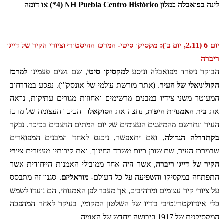
לינה בפואבלה במלון
NH Puebla Centro Histórico
(4*) או דומה
יום 6 (2.11, יום ב'): מקסיקו סיטי- המרכז ההיסטורי וציורי הקיר של דייגו
ריברה
הבוקר ניפרד מפואבלה וניסע
למקסיקו סיטי
, שם נשים פעמינו
למרכז
הקולוניאלי של העיר
, (אתר מורשת עולמי של אונסק"ו). נפסע במדרחוב
המעוטר משני צידיו במבנים מרשימים ואחוזות מגורים עתיקות, נראה
את
בית האמנויות היפות
, נחצה את
הסוקאלו
– הכיכר העצומה של מרכז
העיר ונתרשם מהמיצגים העצומים של יום המתים הניצבים בכיכר. נבקר
בקתדרלה הגדולה
, ואם יתאפשר, ניכנס לאחד המבנים המפוארים
שבמרכז העיר, שם שוכן כיום משרד החינוך, ואת קירותיו מעטרים
ציורי
הקיר של דייגו
ריברה
, אשר היה אחד ממובילי האמנות הייחודית אשר
התפתחה במקסיקו והשפיעה על כל העולם-
מוראליזם
. סגנון זה מתבסס
על ציורי קיר עצומים ומרהיבים, אך מעבר לפן האמנותי, הם נועדו לשמש
כלי אינדוקטרינטיבי בידיו של השלטון המקומי, בעיקר לאחר המהפכה
המקסיקנית של 1917 וגיבושה מחדש של האומה.