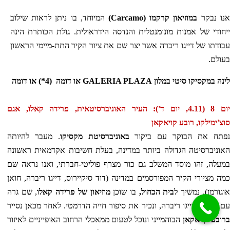
אנו נבקר
במוזיאון קרקמו (
Carcamo
)
המיוחד, בו ניתן לראות שילוב
ייחודי של אמנות מונומנטלית והנדסה הידראולית. גולת הכותרת הינה
עבודתו של דייגו ריברה אשר יצר שם את ציור הקיר התת-מיימי הראשון
בעולם.
לינה במקסיקו סיטי במלון
GALERIA PLAZA
או דומה (4*) או דומה
יום 8 (4.11, יום ד'): העיר האוניברסיטאית, פרידה קאלו, אגם
סוצ'ימילקו, רובע קויאקאן
נפתח את הבוקר עם ביקור
באוניברסיטת מקסיקו
. מעבר להיותה
האוניברסיטה הגדולה ביותר במדינה, בעלת חשיבות אקדמאית ראשונה
במעלה, זהו מוסד המשלב גם כור מצרף פוליטי-חברתי, ואנו נראה שם
כמה מציורי הקיר המפורסמים במדינה (דוד סיקיירוס, דייגו ריברה, חואן
אוגורמן). נמשיך ל
בית הכחול,
בו שוכן
מוזיאון של פרידה קאלו
, שם גרה
עם בעלה- דייגו ריברה, ונכיר את סיפור חייה הדרמטי. לאחר מכאן נסייר
ברובע קויאקאן
הבוהמייני ונוכל לטעום ממאכלי הרחוב האופייניים לאיזור