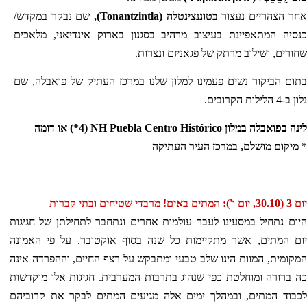
אחר הצהריים נעצור
בטוננצינטלה (
Tonantzintla
),
שם נבקר במקדש/
כנסיה המתאפיינת בעיצוב מרהיב בסגנון בארוק אינדיאני, מלאכים
שחורים, ושילוב מרתק של פגאניזם ונצרות.
בתום הביקור נשים פעמינו למלון שלנו במרכז העתיק של פואבלה, שם
נלון ב-4 הלילות הקרובים.
לינה בפואבלה במלון
NH Puebla Centro Histórico
(4*) או דומה
*
מיקום מושלם, במרכז העיר העתיקה
יום 3 (30.10, יום ו'):
המתים באים! מרבדי שטיחים ובתי קברות
היום נתחיל במסעינו לעבר עולמות אחרים ונתחבר לתחילתן של חגיגות
יום המתים, אשר מתקיימות כל שנה בסוף אוקטובר. על פי האמונה
המקומית, המוות הינו שלב טבעי ומתבקש על רצף החיים, וההפרדה אינה
כה ברורה ומוחלטת כפי שנהוג בתרבות המערבית. חגיגות אלו מוקדשות
לכבוד המתים, ובמהלך ימים אלה מגיעים המתים לבקר את קרוביהם