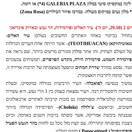
לינה במקסיקו סיטי במלון
GALERIA PLAZA
(4*)
או דומה.
* מלון נעים במיקום מעולה- במרכז איזור הבילויים (
Zona Rosa
)
יום 2 (29.10, יום ה')- עיר האלים ופירמידות, הר געש ובארוק אינדיאני
נתחיל בביקור באחד האתרים החשובים בעולם:
עיר האלים-
טאוטיהווקאן (
(TEOTIHUACAN
– אשר הייתה אחת הערים הגדולות
של העולם העתיק. זהו אתר פולחן ומגורים מרשים ביותר, שם נראה את
פירמידת השמש, פירמידת הירח, מקדש הפרפרים
, תמשיחים צבעוניים
ועוד. נפסע במורד
שדרת המתים
ונתפעל מעוצמתה של תרבות אדירה זו,
אשר קדמה לתרבות האצטקית.
נמשיך בנסיעה
לפואבלה
– העיר הרביעית בגודלה במקסיקו, ובעלת
חשיבות היסטורית רבה. העיר נמצאת בעמק בין 3 הרי געש, היא עשירה
במורשת קולוניאלית ומפורסמת גם בזכות קרבתה לאתרים ארכאולוגים
חשובים, ובראשם-
צ'ולולה (
Cholula
)
– הפירמידה הגדולה ביותר
שנבנתה ביבשת אמריקה, אשר כוסתה ברבות השנים באדמה, וכיום
ניצבת בפיסגתה קתדרלה. עם קצת מזל נוכל גם לחזות
בהר הגעש הפעיל
פּוֹפּוֹקָטֵפֵּטְל (
Popocatépetl
)
מעשן מעלינו.