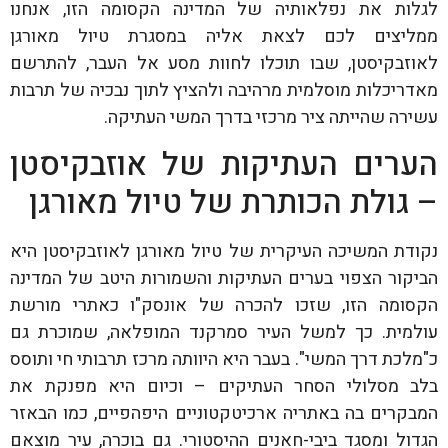
לגלות את נפלאותיה של המדינה הקסומה הזו, אנחנו
ממליצים לכם לצאת אליה במסגרת טיול מאורגן
לאוזבקיסטן, שבו תוכלו לחוות מסע אל העבר, להתרשם
מאדריכלות מוסלמית מרהיבה ולהציץ לתוך נבכיה של תרבות
עשירה שהייתה ציר מרכזי בדרך המשי העתיקה.
הערים העתיקות של אוזבקיסטן
– גולת הכותרת של טיול מאורגן
נקודת המשיכה העיקרית של טיול מאורגן לאוזבקיסטן היא
הביקור הצפוי בערים העתיקות והשמורות היטב של המדינה
הקסומה הזו, שזכו להכרה של אונסק"ו כאתרי מורשת
עולמית. כך למשל העיר סמרקנד המופלאה, שמוכרת גם
כ"מלכת דרך המשי". בעבר היא היוותה מרכז תרבותי חי ותוסס
בלב מסלולי הסחר העתיקים – וכיום היא מפנקת את
המבקרים בה באתריה ארכיטקטוניים היפהפיים, כמו הבאזר
הגדול ומסגד ביבי-חאנים ההיסטורי. גם בוכרה, עיר מוצאם