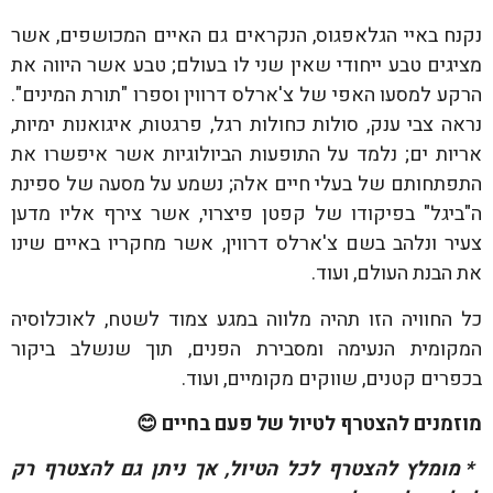
נקנח באיי הגלאפגוס, הנקראים גם האיים המכושפים, אשר
מציגים טבע ייחודי שאין שני לו בעולם; טבע אשר היווה את
הרקע למסעו האפי של צ'ארלס דרווין וספרו "תורת המינים".
נראה צבי ענק, סולות כחולות רגל, פרגטות, איגואנות ימיות,
אריות ים; נלמד על התופעות הביולוגיות אשר איפשרו את
התפתחותם של בעלי חיים אלה; נשמע על מסעה של ספינת
ה"ביגל" בפיקודו של קפטן פיצרוי, אשר צירף אליו מדען
צעיר ונלהב בשם צ'ארלס דרווין, אשר מחקריו באיים שינו
את הבנת העולם, ועוד.
כל החוויה הזו תהיה מלווה במגע צמוד לשטח, לאוכלוסיה
המקומית הנעימה ומסבירת הפנים, תוך שנשלב ביקור
בכפרים קטנים, שווקים מקומיים, ועוד.
מוזמנים להצטרף לטיול של פעם בחיים
😊
* מומלץ להצטרף לכל הטיול, אך ניתן גם להצטרף רק