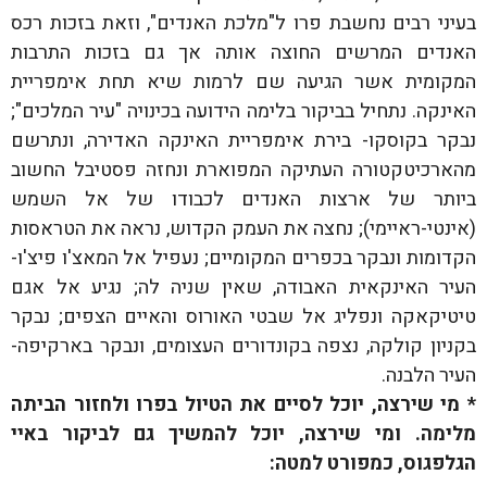
בעיני רבים נחשבת פרו ל"מלכת האנדים", וזאת בזכות רכס
האנדים המרשים החוצה אותה אך גם בזכות התרבות
המקומית אשר הגיעה שם לרמות שיא תחת אימפריית
האינקה. נתחיל בביקור בלימה הידועה בכינויה "עיר המלכים";
נבקר בקוסקו- בירת אימפריית האינקה האדירה, ונתרשם
מהארכיטקטורה העתיקה המפוארת ונחזה פסטיבל החשוב
ביותר של ארצות האנדים לכבודו של אל השמש
(אינטי-ראיימי); נחצה את העמק הקדוש, נראה את הטראסות
הקדומות ונבקר בכפרים המקומיים; נעפיל אל המאצ'ו פיצ'ו-
העיר האינקאית האבודה, שאין שניה לה; נגיע אל אגם
טיטיקאקה ונפליג אל שבטי האורוס והאיים הצפים; נבקר
בקניון קולקה, נצפה בקונדורים העצומים, ונבקר בארקיפה-
העיר הלבנה.
* מי שירצה, יוכל לסיים את הטיול בפרו ולחזור הביתה
מלימה. ומי שירצה, יוכל להמשיך גם לביקור באיי
הגלפגוס, כמפורט למטה: