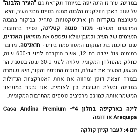
במדינה. עיר זו הינה יפה במיוחד ונקראת גם
"העיר הלבנה"
על שום האבן הוולקנית הלבנה ממנה בנויים מבני העיר, והיא
משובצת בנקודות חן ארכיטקטניות. נתחיל בביקור במבנה
המרשים מכולם-
מנזר סנטה קטלינה,
נסייר ברחובות
הנעימים של העיר, וכמובן שלא נפספס את
מוזיאון האנדים
,
שם שוכנת בת המקום המפורסמת ביותר-
חואניטה
. מדובר
במומיה של ילדה בת 12, אשר הוקרבה לפני כ-600 שנה,
כחלק מהפולחן המקומי. גילויה לפני כ-30 שנה בפסגת הר
הגעש, הסעיר את העולם, ובזכות החניטה והקור, היא נשמרה
בצורה יוצאת דופן ומהווה את אחת האטרקציות הגדולות
במדינה ובעלת חשיבות בין לאומית. אנו נבקר במוזיאון
המשמר אותה, כמו גם מרכיבים נוספים מהתרבות המקומית.
לינה בארקיפה במלון 4*-
Casa Andina Premium
Arequipa
או דומה
יום 4: לעבר קניון קולקה