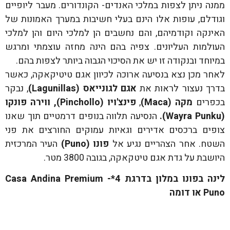
ממנה ניתן לצפות במלכי האנדים- הקונדורים. מעבר ליופיים
וגודלם, עופות אלו הינם בעלי חשיבות במערך האמונות של
האינקה וקודמיהם, והם נחשבים הן למלכי היום והן למלכי
העולמות העליונים. צפיה בהם הינה מחזה עוצמתי ומרגש
במיוחד ובנקודה זו יש את הסיכוי הגבוה ביותר לצפות בהם.
לאחר מכן נצא בנסיעה ארוכה לכיוון אגם טיטיקאקה, כאשר
בדרך נעצור לראות את
אגם לגונייאס (
Lagunillas
)
, נבקר
בכפרים
מקה (
Maca
)
,
פינצ'ויו (
Pinchollo
), ווירה פונקו
(
Wayra Punku
).
הנסיעה תלווה בנופים דרמטיים תוך שאנו
צופים ברכסים אדירים וגאיות עמוקים החורצים את פני
השטח. אחר הצהריים נגיע אל
פונו (
Puno
)
העיר המרכזית
היושבת על גדת אגם טיטקאקה, בגובה 3800 מטר.
לינה בפונו במלון בדרגת 4*-
Casa Andina Premium
Puno
או דומה