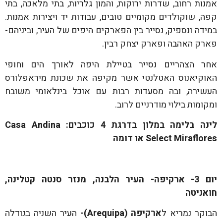
אמנות רחוב, שדרות ירוקות, והמון גלריות, בתי מלאכה, בתי
קפה, שוקולדים מקומיים טובים, עבודות יד ויצירות אמנות.
במידה ונספיק, נסייר בין הפארקים היפים של העיר, וביניהם-
פארק האהבה ופארק יצחק רבין.
אחר הצהריים נסייר בטיילת היפה לאורך הים וחופי
האוקיאנוס האטלנטי אשר מקיפה את שכונת מיראפלורס
העשירה, ובה מסעדות רבות עם אוכל בינלאומי משובח
ומקומות בילוי מודרניים לרוב.
לינה בלימה במלון בדרגת 4 כוכבים:
Casa Andina
Select Miraflores
או דומה
יום 3- ארקיפה- העיר הלבנה, מנזר סנטה קטלינה,
חואניטה
הבוקר נמריא ל
ארקיפה (
Arequipa
)-
העיר השניה בגודלה