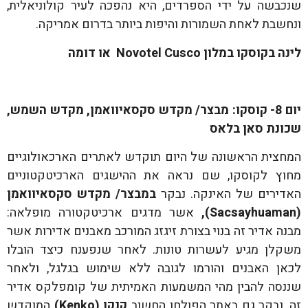
שנכבשה על ידי הספרדים, היא נהפכה לעיר קולוניאלית,
ונחשבת לאחת השמורות והיפות ביותר בדרום אמריקה.
לינה בקוסקו במלון
Novotel Cusco
או דומה
יום 8- קוסקו: מבצר/ מקדש סקסאיוואמן, מקדש השמש,
שכונת סאן בלאס
המחצית הראשונה של היום תוקדש לאתרים הארכאולוגיים
מחוץ לקוסקו, שם נראה את ההישגים הארכיטקטוניים
האדירים של האינקה. נבקר
במבצר/ מקדש סקסאיוואמן
(
Sacsayhuaman
),
אשר מדגים ארכיטקטורה מופלאה:
מבנה אדיר זה בנוי בצורת זיגזג המורכב מאבנים אדירות אשר
משקלן מגיע לעשרות טונות. לאחר שנפענח כיצד הובלו
לכאן האבנים והורמו לגובה ללא שימוש בגלגל, ולאחר
שננסה להבין מהי המשמעות האמיתית של קומפלקס אדיר
זה, נבקר גם באתר הפולחן החשוב
קנקו (
Kenko
)
המוקדש