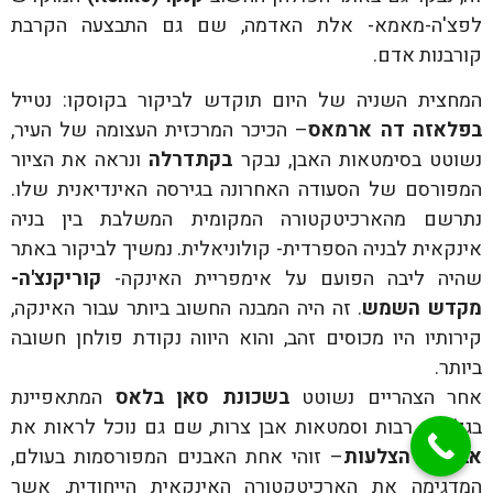
לפצ'ה-מאמא- אלת האדמה, שם גם התבצעה הקרבת
קורבנות אדם.
המחצית השניה של היום תוקדש לביקור בקוסקו: נטייל
בפלאזה דה ארמאס
– הכיכר המרכזית העצומה של העיר,
נשוטט בסימטאות האבן, נבקר
בקתדרלה
ונראה את הציור
המפורסם של הסעודה האחרונה בגירסה האינדיאנית שלו.
נתרשם מהארכיטקטורה המקומית המשלבת בין בניה
אינקאית לבניה הספרדית- קולוניאלית. נמשיך לביקור באתר
שהיה ליבה הפועם על אימפריית האינקה-
קוריקנצ'ה-
מקדש השמש
. זה היה המבנה החשוב ביותר עבור האינקה,
קירותיו היו מכוסים זהב, והוא היווה נקודת פולחן חשובה
ביותר.
אחר הצהריים נשוטט
בשכונת סאן בלאס
המתאפיינת
בגלריות רבות וסמטאות אבן צרות, שם גם נוכל לראות את
אבן 12 הצלעות
– זוהי אחת האבנים המפורסמות בעולם,
המדגימה את הארכיטקטורה האינקאית הייחודית, אשר