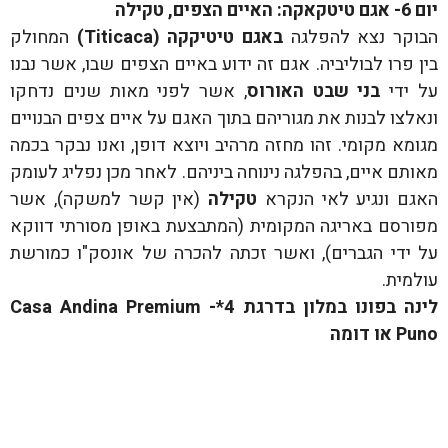
יום 6- אגם טיטקאקה: האיים הצפים, טקילה
הבוקר נצא להפלגה
באגם טיטיקקה (
Titicaca
)
המחולק
בין פרו לבוליביה. אגם זה ידוע באיים הצפים שבו, אשר נבנו
על ידי
בני שבט האורוס
, אשר לפני מאות שנים נדחקו
ונאלצו לבנות את מגוריהם בתוך האגם על איים צפים הבנויים
מגומא מקומי. זהו מחזה מרהיב ויוצא דופן, ואנו נבקר בכמה
מאותם איים, בהפלגה נינוחה ביניהם. לאחר מכן נפליג לעומק
האגם ונגיע לאי הנקרא
טקילה
(אין קשר למשקה), אשר
מפורסם באריגה המקומית (המתבצעת באופן מסורתי דווקא
על ידי הגברים), ואשר זכתה להכרה של אונסק"ו כמורשת
עולמית.
לינה בפונו במלון בדרגת 4*-
Casa Andina Premium
Puno
או דומה