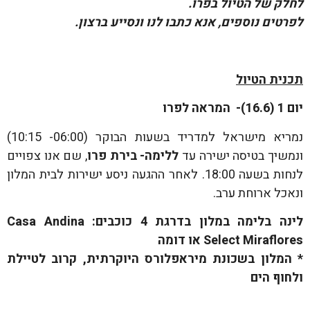
לחלק של הטיול בפרו.
לפרטים נוספים, אנא כתבו לנו ונסייע ברצון.
תכנית הטיול
יום 1 (16.6)- המראה לפרו
נמריא מישראל למדריד בשעות הבוקר (06:00- 10:15)
ונמשיך בטיסה ישירה עד
ללימה- בירת פרו
, שם אנו צפויים
לנחות בשעה 18:00. לאחר ההגעה ניסע ישירות לבית המלון
ונאכל ארוחת ערב.
לינה בלימה במלון בדרגת 4 כוכבים:
Casa Andina
Select Miraflores
או דומה
* המלון בשכונת מיראפלורס היוקרתית, קרוב לטיילת
ולחוף הים