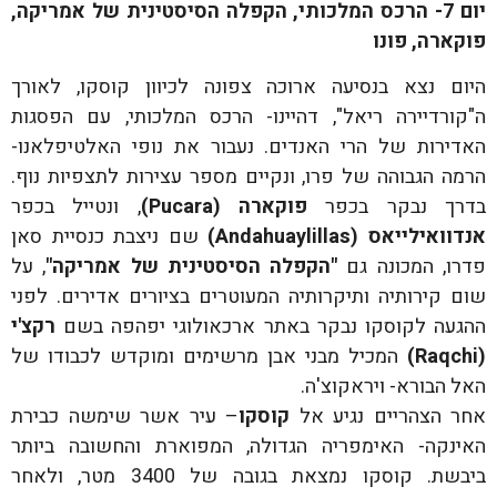
יום 7- הרכס המלכותי, הקפלה הסיסטינית של אמריקה,
פוקארה, פונו
היום נצא בנסיעה ארוכה צפונה לכיוון קוסקו, לאורך
ה"קורדיירה ריאל", דהיינו- הרכס המלכותי, עם הפסגות
האדירות של הרי האנדים. נעבור את נופי האלטיפלאנו-
הרמה הגבוהה של פרו, ונקיים מספר עצירות לתצפיות נוף.
בדרך נבקר בכפר
פוקארה (
Pucara
)
, ונטייל בכפר
אנדוואילייאס (
Andahuaylillas
)
שם ניצבת כנסיית סאן
פדרו, המכונה גם
"הקפלה הסיסטינית של אמריקה"
, על
שום קירותיה ותיקרותיה המעוטרים בציורים אדירים. לפני
ההגעה לקוסקו נבקר באתר ארכאולוגי יפהפה בשם
רקצ'י
(
Raqchi
)
המכיל מבני אבן מרשימים ומוקדש לכבודו של
האל הבורא- ויראקוצ'ה.
אחר הצהריים נגיע אל
קוסקו
– עיר אשר שימשה כבירת
האינקה- האימפריה הגדולה, המפוארת והחשובה ביותר
ביבשת. קוסקו נמצאת בגובה של 3400 מטר, ולאחר