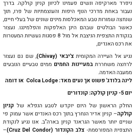
ניפרד מארקיפה ונשים פעמינו לכיוון קניון קולקה. בדרך
נעבור באחת מדרכי הנוף היפות והעוצמתיות של פרו, תוך
שנחצה שמורות טבע המאכלסות מינים שונים של בעלי חיים,
כאשר הבולטים שבהם הינן האלפקות והפלמינגו. נעצור
בנקודת התצפית הניצבת אל מול 8 פסגות געשיות המעטרות
את רכס האנדים,
נגיע אל העיירה המקומית
צ'יבאי (
Chivay
)
, שם גם נעצור
לרחצה משחררת
במעיינות החמים
ממים טבעיים הנובעים
ממעבה האדמה.
לינה בלודג' פשוט אך נעים מאד:
Colca Lodge
או דומה
יום 5- קניון קולקה: קונדורים
החלק הראשון של היום יוקדש לטבע הנפלא של
קניון
קולקה
– קניון אדיר הנחרץ בתוך רכס האנדים אשר עמוק פי
שניים יותר מאשר הגראנד קניון בארה"ב. אנו נגיע לנקודת
התצפית המפורסמת-
צלב הקונדור (
Cruz Del Condor
)
–