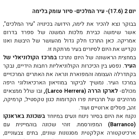
יום 2 (17.6)- עיר המלכים- סיור עומק בלימה
בבוקר נצא להכיר את לימה, הידועה בכינויה "עיר המלכים",
אשר שימשה כבירת מלכות המשנה של ספרד בדרום
אמריקה. כאן התרכז חלק גדול מהעושר של היבשת ואנו
נקדיש את היום לסיורים בעיר מרתקת זו.
במחצית הראשונה של היום נתרכז
במרכז הקולוניאלי של
העיר
. נפסע בין הכיכרות הקולוניאליות רחבות הידיים, נבקר
בקתדרלה העצומה והמפוארת ונראה את האתרים המרכזיים
במרכז העיר. נמשיך לביקור במוזיאון הארכיאולוגי היפה
מכולם-
לארקו הררה (
Larco Herrera
),
ובו שלל ממצאים
מרהיבים של תרבויות פרו הקדומות כגון טקסטיל, קרמיקה,
זהב, פסלים ארוטיים ועוד.
נקנח את היום בסיור נינוח ונעים במיוחד
בשכונת באראנקו
(
Barranco
)
המפורסמת. זוהי שכונה בוהמיינית עם
ארכיטקטורה אקלקטית מסגנונות שונים, בתים צבעוניים,