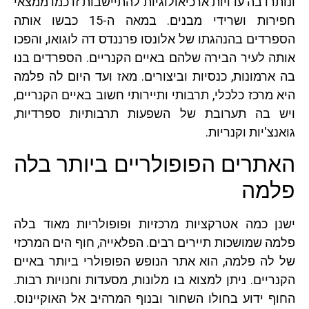
ונותרו בה עדויות ארכיאולוגיות להתיישבות זו כמו ממצאי
חפירות ושרידי מבנים. במאה ה-15 כבשו אותה
הספרדים בהנהגתו של אלונסו פרננדס דה לוגואו, והפכו
אותה לעיר הבירה שלהם באיים הקנריים. הספרדים בנו
בה ארמונות, כנסיות וביצורים. מאז ועד היום לה פלמה
היא מרכז כלכלי, תרבותי ותיירותי חשוב באיים הקנריים,
ויש בה תערובת של השפעות תרבותיות ספרדיות,
גואנצ'יות וקנריות.
האתרים הפופולריים ביותר בלה
פלמה
ישנן כמה אטרקציות מרכזיות ופופולריות מאוד בלה
פלמה שמושכות תיירים רבים. הפלאייה, חוף הים המרכזי
של לה פלמה, הוא אתר הנופש הפופולרי ביותר באיים
הקנריים. ניתן למצוא בו מלונות, מסעדות וחנויות רבות.
החוף ידוע בחולו השחור ובנוף המרהיב אל האוקיינוס.