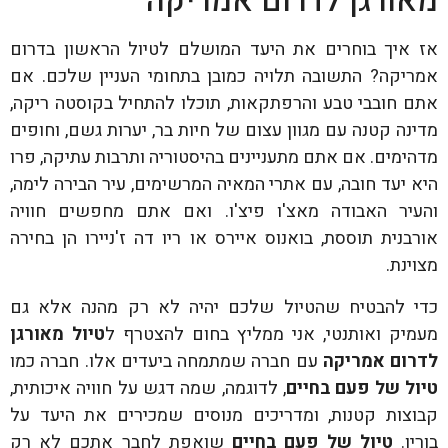
מאורגן לדרום אמריקה
אז איך בוחרים את היעד המושלם לטיול הראשון בדרום
אמריקה? התשובה תלויה כמובן בתחומי העניין שלכם. אם
אתם חובבי טבע והרפתקאות, תוכלו להתחיל בקוסטה ריקה,
מדינה קטנה עם מגוון עצום של חיות בר, יערות גשם, וחופים
מדהימים. אם אתם מתעניינים בהיסטוריה ותרבות עתיקה, פרו
היא יעד חובה, עם אתרי המאיה המרשימים, עיר הבירה לימה,
והעיר האבודה מאצ'ו פיצ'ו. ואם אתם מחפשים חוויה
אורבנית תוססת, בואנוס איירס או ריו דה ז'ניירו הן בחירה
מצוינת.
כדי להבטיח שהטיול שלכם יהיה לא רק מהנה אלא גם
מעמיק ואותנטי, אני ממליץ בחום להצטרף ל
טיול מאורגן
לדרום אמריקה
עם חברה שמתמחה ביעדים אלו. חברה כמו
טיול של פעם בחיים
, לדוגמה, שמה דגש על חוויה איכותית,
קבוצות קטנות, ומדריכים מנוסים שמכירים את היעד על
בוריו.
טיול של פעם בחיים
שואפת לחבר אתכם לא רק