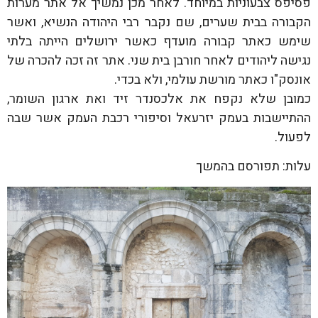
פסיפס צבעוניות במיוחד. לאחר מכן נמשיך אל אתר מערות
הקבורה בבית שערים, שם נקבר רבי היהודה הנשיא, ואשר
שימש כאתר קבורה מועדף כאשר ירושלים הייתה בלתי
נגישה ליהודים לאחר חורבן בית שני. אתר זה זכה להכרה של
אונסק"ו כאתר מורשת עולמי, ולא בכדי.
כמובן שלא נקפח את אלכסנדר זיד ואת ארגון השומר,
ההתיישבות בעמק יזרעאל וסיפורי רכבת העמק אשר שבה
לפעול.
עלות: תפורסם בהמשך