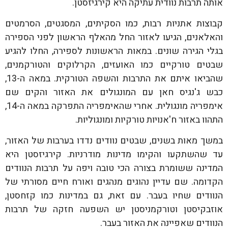
אותה תרבות נוודית עתיקה היא קירגיזסטן.
קבוצות אתניות רבות, כמו הסקיתים, המסגטים, הסרמטים
והאלאנים, הגיעו לאזור החל מהאלף הראשון לפני הספירה
בגלי הגירה שונים. במאות הראשונות לספירה, החלו להגיע
שבטים טורקיים כמו האועזים, הקרלוקים והטורקמנים,
שהביאו איתם את התרבות והשפה הטורקית. במאה ה-13,
כבש ג'נגיס חאן עם המונגולים את האזור והקים שם
אימפריה מונגולית. אחרי שהאימפריה התפרקה במאה ה-14,
התהוו באזור ח'אנויות טורקיות ומונגוליות.
במשך מאות בשנים, שבטים נוודים נדדו בערבות של האזור,
עד שהשתקעו והקימו מדינות מודרניות. קירגיזסטן היא
המדינה ששומרת בצורה הכי טובה ויפה על תרבות הנוודים
הקדומה. שם עדיין נהוגים מנהגים ואורח חיים מסורתי של
הנוודים שחיו בעבר. עם זאת, גם במדינות כמו קזחסטן,
אוזבקיסטן וטורקמניסטן יש השפעה חזקה של תרבות
הנוודים שאפיינה את האזור בעבר.