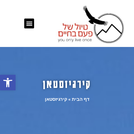
פתח
קירגיזסטאן
דף הבית
»
קירגיזסטאן